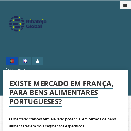
Home
Criar conta
Projecto
EXISTE MERCADO EM FRANÇA,
Mercados
PARA BENS ALIMENTARES
PORTUGUESES?
Eventos Internacionais
O mercado francês tem elevado potencial em termos de bens
Área Reservada
alimentares em dois segmentos específicos: